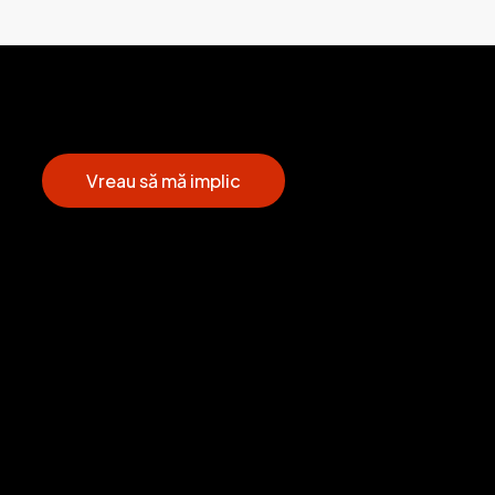
V
r
e
a
u
s
ă
m
ă
i
m
p
l
i
c
Connect
Protect
contact@comunitatileviitorului.ro
Politica de protecție a copilului
Facebook
Politica de protecție a
persoanelor vulnerabile
Instagram
Politica privind utilizarea
rețelelor sociale, a imaginilor și
colaborarea cu jurnaliști și
fotografi pentru copii și