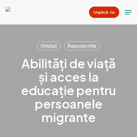
Skip
Men
Implică-te
to
main
content
Ghiduri
Resurse utile
Abilități de viață
și acces la
educație pentru
persoanele
migrante