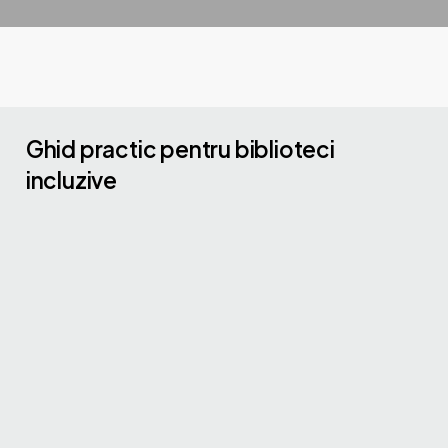
Ghid practic pentru biblioteci
incluzive
Acest ghid face parte din seria de resurse
dezvoltate în cadrul proiectului
Library
Bridges (LiBri)
și oferă bibliotecarilor
recomandări practice pentru sprijinirea