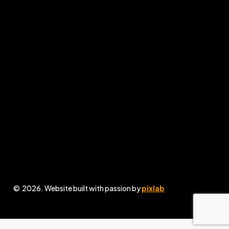
Connect
Protect
contact@comunitatileviitorului.ro
Politica de protecție a copilului
Facebook
Politica de protecție a
persoanelor vulnerabile
Instagram
Politica privind utilizarea
rețelelor sociale, a imaginilor și
colaborarea cu jurnaliști și
fotografi pentru copii și
persoane vulnerabile
GDPR
Politica de
confidențialitate
Politica privind conflictul de
interese
©
2026
. Website built with passion by
pixlab