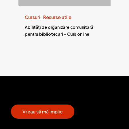
Cursuri
Resurse utile
Abilități de organizare comunitară
pentru bibliotecari – Curs online
V
r
e
a
u
s
ă
m
ă
i
m
p
l
i
c